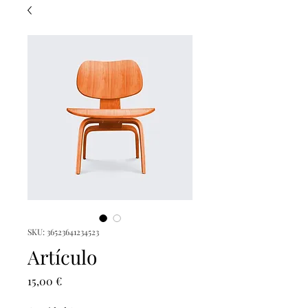
SKU: 36523641234523
Artículo
Precio
15,00 €