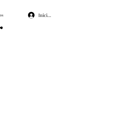
Iniciar sesión
os
r